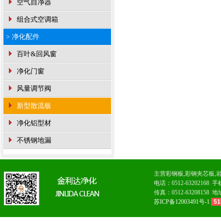
空气自净器
组合式空调箱
> 净化配件
百叶&回风窗
净化门窗
风量调节阀
新型散流板
净化铝型材
不锈钢地漏
主营
彩钢板
,
彩钢夹芯板
,
电话：0512-6320216
传真：0512-63208
苏ICP备12003491号-1
51