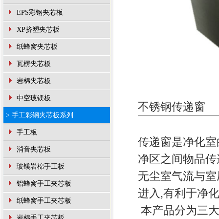
EPS彩钢夹芯板
XP挤塑夹芯板
纸蜂窝夹芯板
瓦楞夹芯板
岩棉夹芯板
中空玻镁板
不锈钢传递窗
> 手工彩钢夹芯板系列
手工板
传递窗是净化室
消音夹芯板
净区之间物品传
玻镁岩棉手工板
无尘室气流与室
铝蜂窝手工夹芯板
进入,有利于净
纸蜂窝手工夹芯板
本产品分为三大
岩棉手工夹芯板