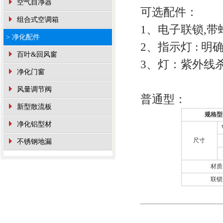
空气自净器
可选配件：
组合式空调箱
1、电子联锁,
> 净化配件
2、指示灯 : 
百叶&回风窗
3、灯：紫外线
净化门窗
风量调节阀
普通型：
新型散流板
规格型
净化铝型材
尺寸
不锈钢地漏
材质
联锁