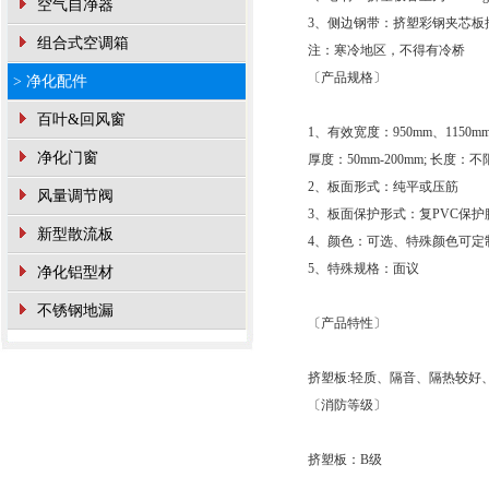
空气自净器
3、侧边钢带：挤塑彩钢夹芯板
组合式空调箱
注：寒冷地区，不得有冷桥
〔产品规格〕
> 净化配件
百叶&回风窗
1、有效宽度：950mm、1150m
净化门窗
厚度：50mm-200mm; 长度：不
2、板面形式：纯平或压筋
风量调节阀
3、板面保护形式：复PVC保护
新型散流板
4、颜色：可选、特殊颜色可定
5、特殊规格：面议
净化铝型材
不锈钢地漏
〔产品特性〕
挤塑板:轻质、隔音、隔热较好
〔消防等级〕
挤塑板：B级