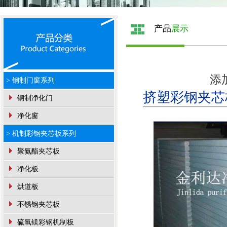
产品
展示
添加
> 钢制门窗系列
挤塑彩钢夹芯
钢制净化门
净化窗
> 机制彩钢夹芯板系列
聚氨酯夹芯板
净化板
烘道板
不锈钢夹芯板
硫氧镁彩钢机制板