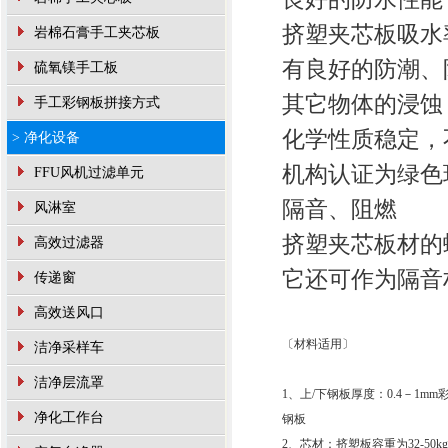
挤塑夹芯板吸水
岩棉石膏手工夹芯板
有良好的防潮、
硫氧镁手工板
其它物体的浸蚀
手工彩钢板拼接方式
化学性质稳定，
> 净化设备
机构认证为绿色
FFU风机过滤单元
隔音、阻燃
风淋室
挤塑夹芯板材的
高效过滤器
它还可作为隔音
传递窗
高效送风口
〔材料适用〕
洁净采样车
洁净层流罩
1、上/下钢板厚度：0.4－1m
净化工作台
钢板
2、芯材：挤塑板容重为32-50kg