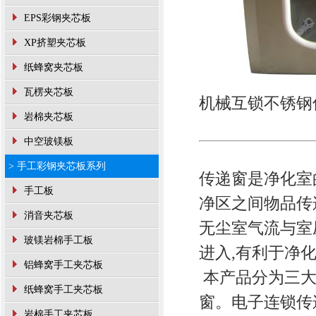
EPS彩钢夹芯板
XP挤塑夹芯板
纸蜂窝夹芯板
瓦楞夹芯板
机械互锁不锈钢
岩棉夹芯板
中空玻镁板
> 手工彩钢夹芯板系列
传递窗是净化室
手工板
净区之间物品传
消音夹芯板
无尘室气流与室
玻镁岩棉手工板
进入,有利于净
铝蜂窝手工夹芯板
本产品分为三大
纸蜂窝手工夹芯板
窗。电子连锁传
岩棉手工夹芯板