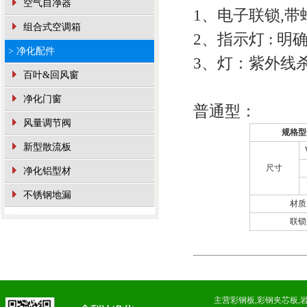
空气自净器
1、电子联锁,
组合式空调箱
2、指示灯 : 
> 净化配件
3、灯：紫外线
百叶&回风窗
净化门窗
普通型：
风量调节阀
规格型
新型散流板
尺寸
净化铝型材
不锈钢地漏
材质
联锁
主营
彩钢板
,
彩钢夹芯板
,