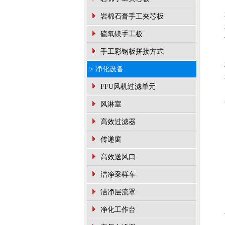
岩棉石膏手工夹芯板
硫氧镁手工板
手工彩钢板拼接方式
> 净化设备
FFU风机过滤单元
风淋室
高效过滤器
传递窗
高效送风口
洁净采样车
洁净层流罩
净化工作台