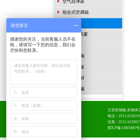
空气自净器
组合式空调箱
> 净化配件
请您留言
百叶&回风窗
感谢您的关注，当前客服人员不在
线，请填写一下您的信息，我们会
净化门窗
尽快和您联系。
风量调节阀
新型散流板
净化铝型材
不锈钢地漏
主营
彩钢板
,
彩钢夹
电话：0512-632
传真：0512-63
苏ICP备12003491号