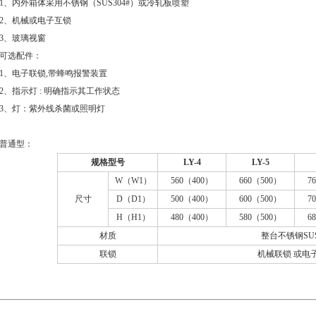
1、内外箱体采用不锈钢（SUS304#）或冷轧板喷塑
2、机械或电子互锁
3、玻璃视窗
可选配件：
1、电子联锁,带蜂鸣报警装置
2、指示灯 : 明确指示其工作状态
3、灯：紫外线杀菌或照明灯
普通型：
规格型号
LY-4
LY-5
W（W1）
560（400）
660（500）
7
尺寸
D（D1）
500（400）
600（500）
7
H（H1）
480（400）
580（500）
6
材质
整台不锈钢SUS
联锁
机械联锁 或电