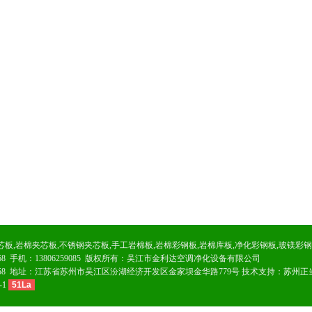
芯板
,
岩棉夹芯板
,
不锈钢夹芯板
,
手工岩棉板
,
岩棉彩钢板
,
岩棉库板
,
净化彩钢板
,
玻镁彩钢
02168 手机：13806259085 版权所有：吴江市金利达空调净化设备有限公司
208158 地址：江苏省苏州市吴江区汾湖经济开发区金家坝金华路779号 技术支持：
苏州正
-1
51La