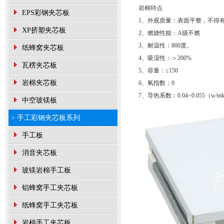
岩棉特点
EPS彩钢夹芯板
1、外观质量：表面平整，不得
XP挤塑夹芯板
2、燃烧性能：A级不燃
3、耐温性：800度。
纸蜂窝夹芯板
4、吸湿性：＞200%
瓦楞夹芯板
5、容量：≤150
岩棉夹芯板
6、氧指数：0
7、导热系数：0.04~0.055（w/m
中空玻镁板
> 手工彩钢夹芯板系列
手工板
消音夹芯板
玻镁岩棉手工板
铝蜂窝手工夹芯板
纸蜂窝手工夹芯板
岩棉手工夹芯板