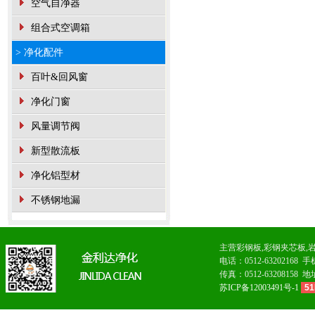
空气自净器
组合式空调箱
> 净化配件
百叶&回风窗
净化门窗
风量调节阀
新型散流板
净化铝型材
不锈钢地漏
主营
彩钢板
,
彩钢夹芯板
,
电话：0512-6320216
传真：0512-63208
苏ICP备12003491号-1
51